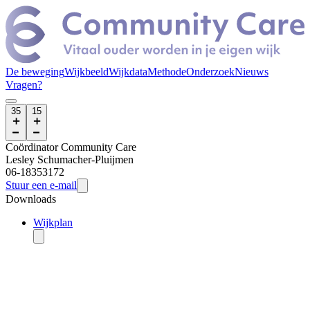
De beweging
Wijkbeeld
Wijkdata
Methode
Onderzoek
Nieuws
Vragen?
35
15
Coördinator Community Care
Lesley
Schumacher-Pluijmen
06-18353172
Stuur een e-mail
Downloads
Wijkplan