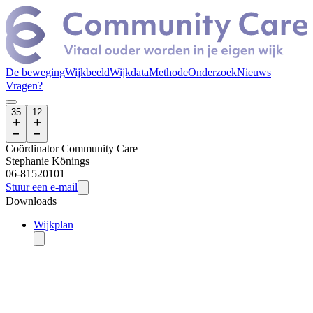
De beweging
Wijkbeeld
Wijkdata
Methode
Onderzoek
Nieuws
Vragen?
35
12
Coördinator Community Care
Stephanie
Könings
06-81520101
Stuur een e-mail
Downloads
Wijkplan