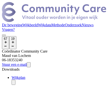
De beweging
Wijkbeeld
Wijkdata
Methode
Onderzoek
Nieuws
Vragen?
67
19
Coördinator Community Care
Maud
van Lochem
06-18353240
Stuur een e-mail
Downloads
Wijkplan