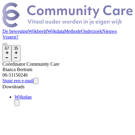
De beweging
Wijkbeeld
Wijkdata
Methode
Onderzoek
Nieuws
Vragen?
67
35
Coördinator Community Care
Bianca
Bertram
06-51150246
Stuur een e-mail
Downloads
Wijkplan