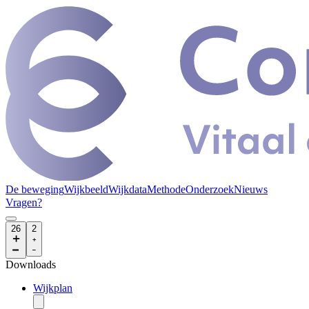
De beweging
Wijkbeeld
Wijkdata
Methode
Onderzoek
Nieuws
Vragen?
26
2
Downloads
Wijkplan