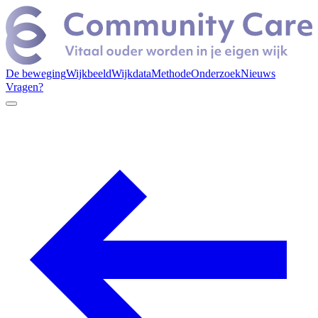
De beweging
Wijkbeeld
Wijkdata
Methode
Onderzoek
Nieuws
Vragen?