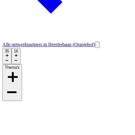
Alle netwerkpartners in
Heerlerbaan
(
Oranjehof
)
35
16
Thema's