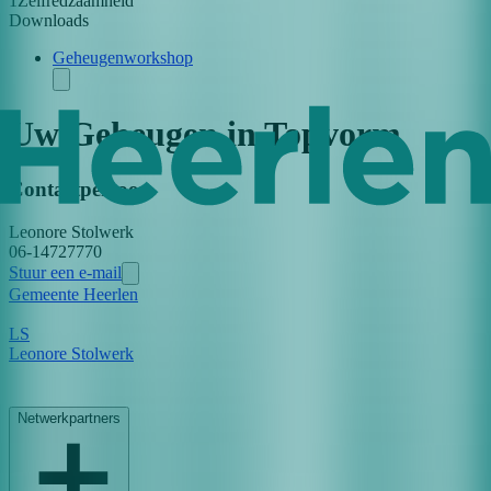
1
Zelfredzaamheid
Downloads
Geheugenworkshop
Uw Geheugen in Topvorm
Contactpersoon
Leonore
Stolwerk
06-14727770
Stuur een e-mail
Gemeente Heerlen
L
S
Leonore Stolwerk
Netwerkpartners