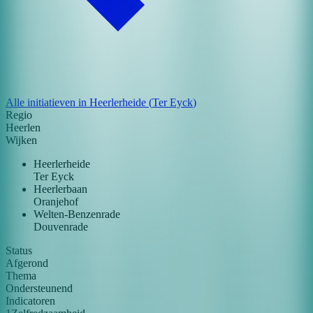
Alle initiatieven in
Heerlerheide
(
Ter Eyck
)
Regio
Heerlen
Wijken
Heerlerheide
Ter Eyck
Heerlerbaan
Oranjehof
Welten-Benzenrade
Douvenrade
Status
Afgerond
Thema
Ondersteunend
Indicatoren