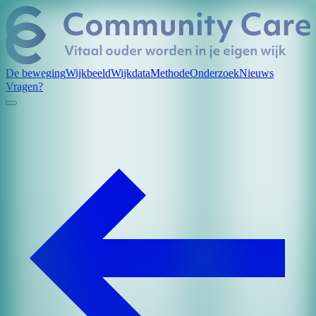
De beweging
Wijkbeeld
Wijkdata
Methode
Onderzoek
Nieuws
Vragen?