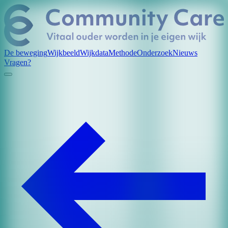
De beweging
Wijkbeeld
Wijkdata
Methode
Onderzoek
Nieuws
Vragen?