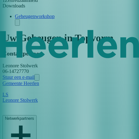
1
Zelfredzaamheid
Downloads
Geheugenworkshop
Uw Geheugen in Topvorm
Contactpersoon
Leonore
Stolwerk
06-14727770
Stuur een e-mail
Gemeente Heerlen
L
S
Leonore Stolwerk
Netwerkpartners