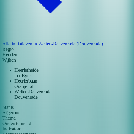
Alle initiatieven in
Welten-Benzenrade
(
Douvenrade
)
Regio
Heerlen
Wijken
Heerlerheide
Ter Eyck
Heerlerbaan
Oranjehof
Welten-Benzenrade
Douvenrade
Status
Afgerond
Thema
Ondersteunend
Indicatoren