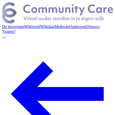
De beweging
Wijkbeeld
Wijkdata
Methode
Onderzoek
Nieuws
Vragen?