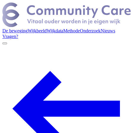
De beweging
Wijkbeeld
Wijkdata
Methode
Onderzoek
Nieuws
Vragen?