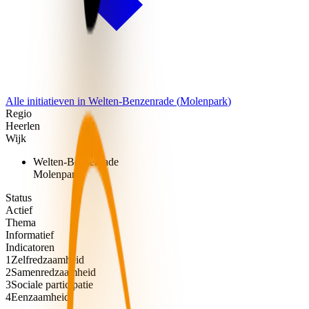
Alle initiatieven in
Welten-Benzenrade
(
Molenpark
)
Regio
Heerlen
Wijk
Welten-Benzenrade
Molenpark
Status
Actief
Thema
Informatief
Indicatoren
1
Zelfredzaamheid
2
Samenredzaamheid
3
Sociale participatie
4
Eenzaamheid