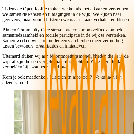
Tijdens de Open Koffie maken we kennis met elkaar en verkennen
we samen de kansen en uitdagingen in de wijk. We kijken naar
gegevens, maar vooral luisteren we naar elkaars verhalen en ideeën.
Binnen Community Care streven we ernaar om zelfredzaamheid,
samenredzaamheid en sociale participatie in de wijk te versterken.
Samen werken we aan minder eenzaamheid en meer verbinding
tussen bewoners, organisaties en initiatieven.
Uiteraard sluiten wij aan bij ontmoetingsmogelijkheden die er in de
wijk al zijn die een vergelijkbaar doel hebben. Wij zullen dit dan
vermelden bij "wanneer" hierboven.
Kom je ook meedenken, luisteren én meedoen? We kunnen het
alleen samen!