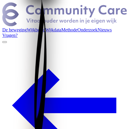
De beweging
Wijkbeeld
Wijkdata
Methode
Onderzoek
Nieuws
Vragen?