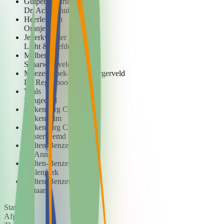
Gulpen centrum
Dr. Ackenshuis
Heerlerbaan
Oranjehof
Jekerkwartier
Licht & Liefde
Malberg
Scharwyerveld
Meezenbroek-Schaesbergerveld
De Regenboog
Vaals
Langedael
Valkenburg Centrum
Valkenheim
Valkenburg Centrum
Oosterbeemd
Welten-Benzenrade
St. Anna
Welten-Benzenrade
Molenpark
Welten-Benzenrade
Plataan
Status
Afgerond