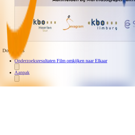
Downloads
Onderzoeksresultaten Film omkijken naar Elkaar
Aanpak