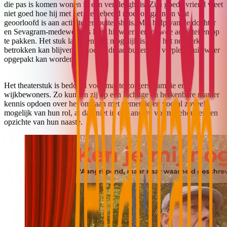
die pas is komen wonen in een verpleeghuis. Zijn goede vriend weet
niet goed hoe hij met het ziektebeeld moet omgaan en wat
geoorloofd is aan activiteiten buitenshuis. Met hulp van de dochter
en Sevagram-medewerkers leert hij weer vertrouwde activiteiten op
te pakken. Het stuk laat zien wat mogelijk is, hoe het netwerk
betrokken kan blijven en hoe de draad buiten het verpleeghuis weer
opgepakt kan worden.
Het theaterstuk is bedoeld voor mantelzorgers, familie en
wijkbewoners. Zo kunnen zij op een luchtige en herkenbare manier
kennis opdoen over het omgaan met dementie en vooral zoveel
mogelijk van hun rol, al dan niet in een andere vorm, behouden ten
opzichte van hun naaste.