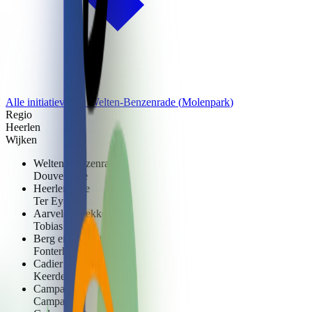
Alle initiatieven in
Welten-Benzenrade
(
Molenpark
)
Regio
Heerlen
Wijken
Welten-Benzenrade
Douvenrade
Heerlerheide
Ter Eyck
Aarveld - Bekkerveld
Tobias
Berg en Terblijt
Fonterhof
Cadier en Keer
Keerderberg
Campagne
Campagne