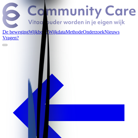
De beweging
Wijkbeeld
Wijkdata
Methode
Onderzoek
Nieuws
Vragen?