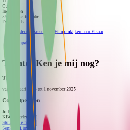
Thema
Cultureel
Indicatoren
3
Sociale participatie
Downloads
Onderzoeksresultaten Film omkijken naar Elkaar
Aanpak
Theater Ken je mij nog?
Tijdlijn
van 1 januari 2025
tot 1 november 2025
Contactpersoon
Jo
Piefer
KBO Heerlen Stad
Stuur een e-mail
Senioren Limburg