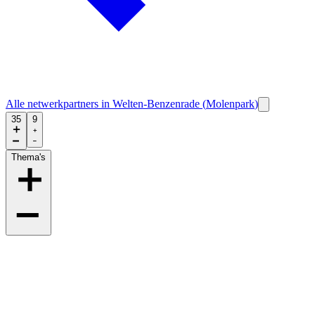
Alle netwerkpartners in
Welten-Benzenrade
(
Molenpark
)
35
9
Thema's