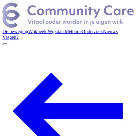
De beweging
Wijkbeeld
Wijkdata
Methode
Onderzoek
Nieuws
Vragen?