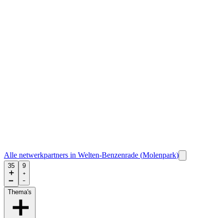
Alle netwerkpartners in
Welten-Benzenrade
(
Molenpark
)
35
9
Thema's