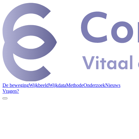
De beweging
Wijkbeeld
Wijkdata
Methode
Onderzoek
Nieuws
Vragen?