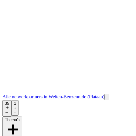
Alle netwerkpartners in
Welten-Benzenrade
(
Plataan
)
35
1
Thema's