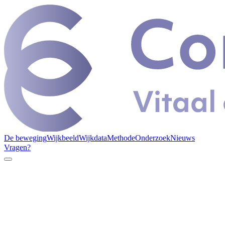
De beweging
Wijkbeeld
Wijkdata
Methode
Onderzoek
Nieuws
Vragen?