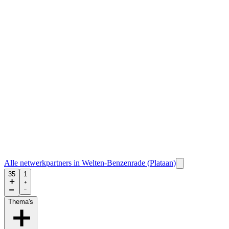
Alle netwerkpartners in
Welten-Benzenrade
(
Plataan
)
35
1
Thema's