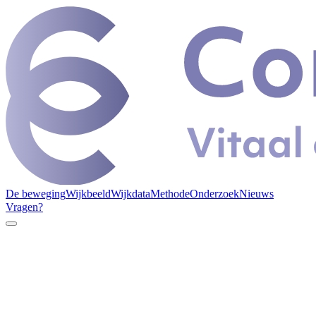
De beweging
Wijkbeeld
Wijkdata
Methode
Onderzoek
Nieuws
Vragen?