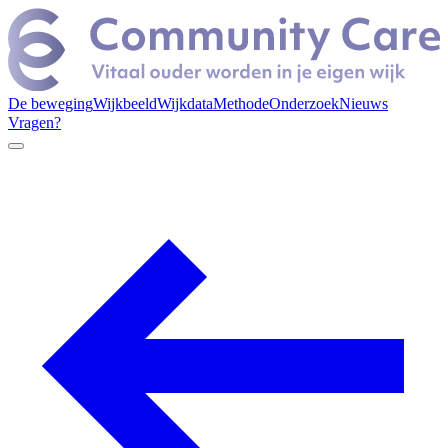
De beweging
Wijkbeeld
Wijkdata
Methode
Onderzoek
Nieuws
Vragen?