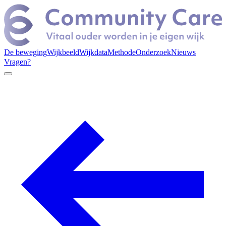
De beweging
Wijkbeeld
Wijkdata
Methode
Onderzoek
Nieuws
Vragen?