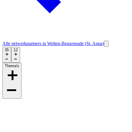
Alle netwerkpartners in
Welten-Benzenrade
(
St. Anna
)
35
12
Thema's