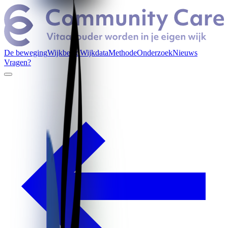
De beweging
Wijkbeeld
Wijkdata
Methode
Onderzoek
Nieuws
Vragen?