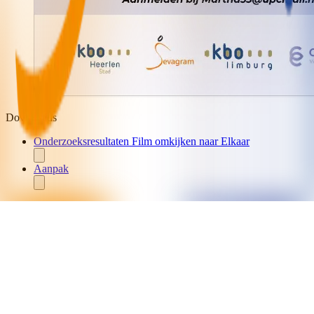
Downloads
Onderzoeksresultaten Film omkijken naar Elkaar
Aanpak