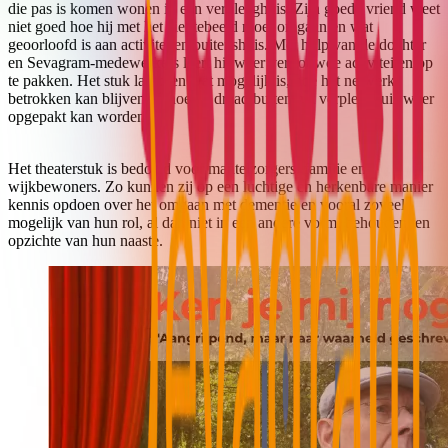
die pas is komen wonen in een verpleeghuis. Zijn goede vriend weet
niet goed hoe hij met het ziektebeeld moet omgaan en wat
geoorloofd is aan activiteiten buitenshuis. Met hulp van de dochter
en Sevagram-medewerkers leert hij weer vertrouwde activiteiten op
te pakken. Het stuk laat zien wat mogelijk is, hoe het netwerk
betrokken kan blijven en hoe de draad buiten het verpleeghuis weer
opgepakt kan worden.
Het theaterstuk is bedoeld voor mantelzorgers, familie en
wijkbewoners. Zo kunnen zij op een luchtige en herkenbare manier
kennis opdoen over het omgaan met dementie en vooral zoveel
mogelijk van hun rol, al dan niet in een andere vorm, behouden ten
opzichte van hun naaste.