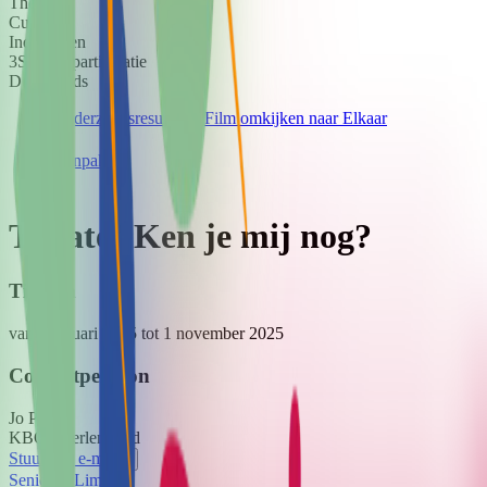
Thema
Cultureel
Indicatoren
3
Sociale participatie
Downloads
Onderzoeksresultaten Film omkijken naar Elkaar
Aanpak
Theater Ken je mij nog?
Tijdlijn
van 1 januari 2025
tot 1 november 2025
Contactpersoon
Jo
Piefer
KBO Heerlen Stad
Stuur een e-mail
Senioren Limburg