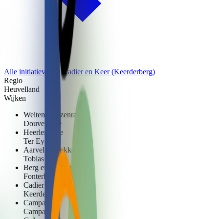
Alle initiatieven in
Cadier en Keer
(
Keerderberg
)
Regio
Heuvelland
Wijken
Welten-Benzenrade
Douvenrade
Heerlerheide
Ter Eyck
Aarveld - Bekkerveld
Tobias
Berg en Terblijt
Fonterhof
Cadier en Keer
Keerderberg
Campagne
Campagne