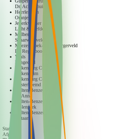
Gulpen centrum
Dr. Ackenshuis
Heerlerbaan
Oranjehof
Jekerkwartier
Licht & Liefde
Malberg
Scharwyerveld
Meezenbroek-Schaesbergerveld
De Regenboog
Vaals
Langedael
Valkenburg Centrum
Valkenheim
Valkenburg Centrum
Oosterbeemd
Welten-Benzenrade
St. Anna
Welten-Benzenrade
Molenpark
Welten-Benzenrade
Plataan
Status
Afgerond