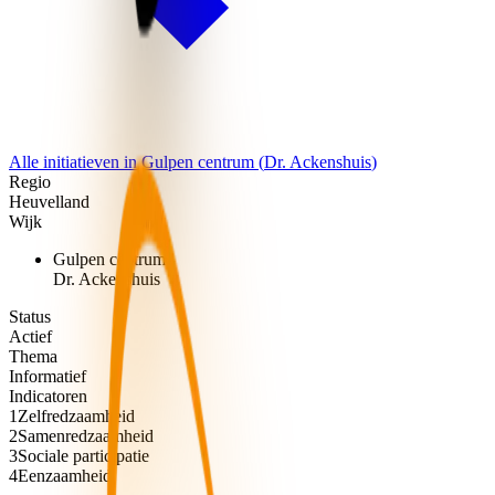
Alle initiatieven in
Gulpen centrum
(
Dr. Ackenshuis
)
Regio
Heuvelland
Wijk
Gulpen centrum
Dr. Ackenshuis
Status
Actief
Thema
Informatief
Indicatoren
1
Zelfredzaamheid
2
Samenredzaamheid
3
Sociale participatie
4
Eenzaamheid