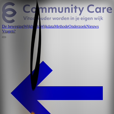
De beweging
Wijkbeeld
Wijkdata
Methode
Onderzoek
Nieuws
Vragen?