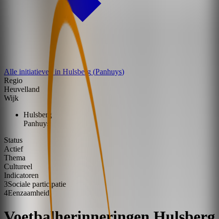
Alle initiatieven in
Hulsberg
(
Panhuys
)
Regio
Heuvelland
Wijk
Hulsberg
Panhuys
Status
Actief
Thema
Cultureel
Indicatoren
3
Sociale participatie
4
Eenzaamheid
Voetbalherinneringen Hulsberg