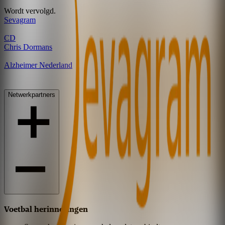
Wordt vervolgd.
Sevagram
C
D
Chris Dormans
Alzheimer Nederland
Netwerkpartners
Voetbal herinneringen