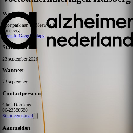
Waar
Sportpark aan de Mesweg
1
Hulsberg
Open in Google Maps
Startdatum
23 september 2026
Wanneer
23 september
Contactpersoon
Chris
Dormans
06-23588680
Stuur een e-mail
Aanmelden