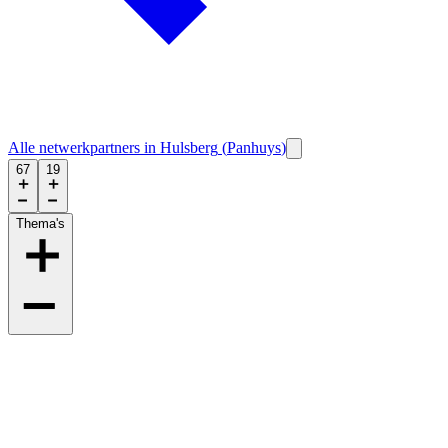
Alle netwerkpartners in
Hulsberg
(
Panhuys
)
67
19
Thema's