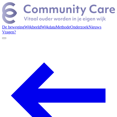
De beweging
Wijkbeeld
Wijkdata
Methode
Onderzoek
Nieuws
Vragen?