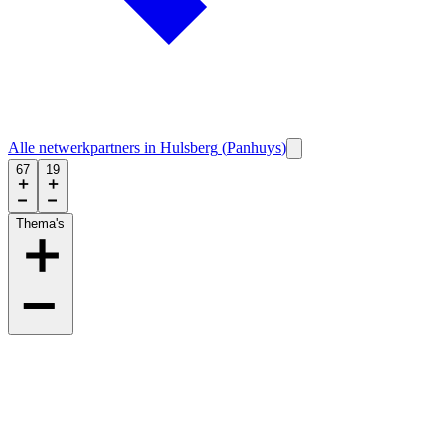
Alle netwerkpartners in
Hulsberg
(
Panhuys
)
67
19
Thema's