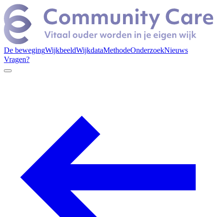
De beweging
Wijkbeeld
Wijkdata
Methode
Onderzoek
Nieuws
Vragen?