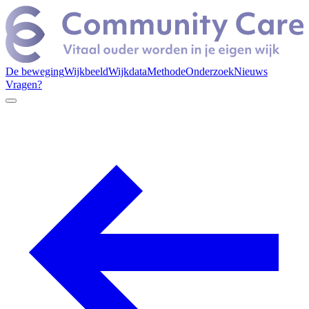
De beweging
Wijkbeeld
Wijkdata
Methode
Onderzoek
Nieuws
Vragen?