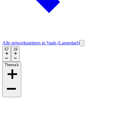
Alle netwerkpartners in
Vaals
(
Langedael
)
67
19
Thema's