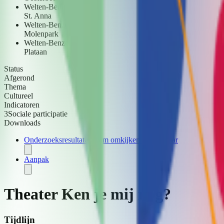
Welten-Benzenrade
St. Anna
Welten-Benzenrade
Molenpark
Welten-Benzenrade
Plataan
Status
Afgerond
Thema
Cultureel
Indicatoren
3
Sociale participatie
Downloads
Onderzoeksresultaten Film omkijken naar Elkaar
Aanpak
Theater Ken je mij nog?
Tijdlijn