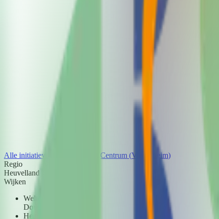
Alle initiatieven in
Valkenburg Centrum
(
Valkenheim
)
Regio
Heuvelland
Wijken
Welten-Benzenrade
Douvenrade
Heerlerheide