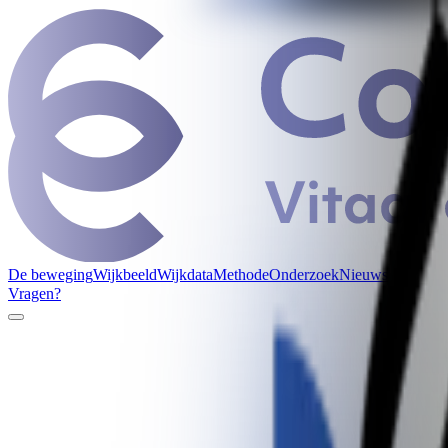
De beweging
Wijkbeeld
Wijkdata
Methode
Onderzoek
Nieuws
Vragen?