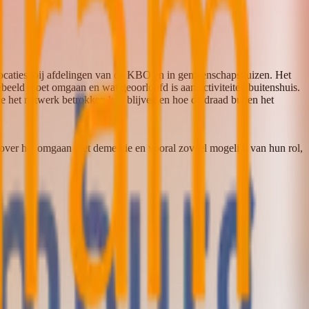
ocaties, bij afdelingen van de KBO en in gemeenschapshuizen. Het
beeld moet omgaan en wat geoorloofd is aan activiteiten buitenshuis.
oe het netwerk betrokken kan blijven en hoe de draad buiten het
 over het omgaan met dementie en vooral zoveel mogelijk van hun rol,