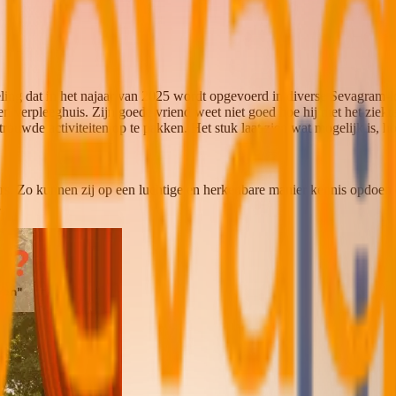
ing dat in het najaar van 2025 wordt opgevoerd in diverse Sevagram-l
 verpleeghuis. Zijn goede vriend weet niet goed hoe hij met het ziekte
ouwde activiteiten op te pakken. Het stuk laat zien wat mogelijk is, h
ers. Zo kunnen zij op een luchtige en herkenbare manier kennis opdoen
.