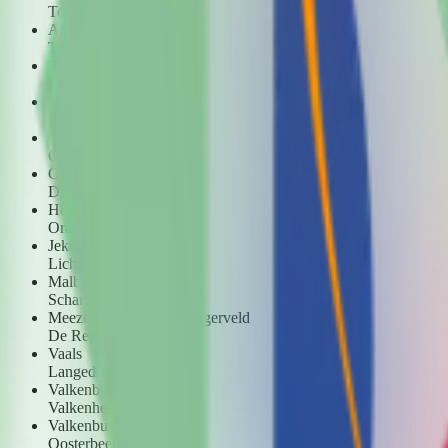
Ter Eyck
Aarveld - Bekkerveld
Tobias
Berg en Terblijt
Fonterhof
Cadier en Keer
Keerderberg
Campagne
Campagne
Gulpen centrum
Dr. Ackenshuis
Heerlerbaan
Oranjehof
Jekerkwartier
Licht & Liefde
Malberg
Scharwyerveld
Meezenbroek-Schaesbergerveld
De Regenboog
Vaals
Langedael
Valkenburg Centrum
Valkenheim
Valkenburg Centrum
Oosterbeemd