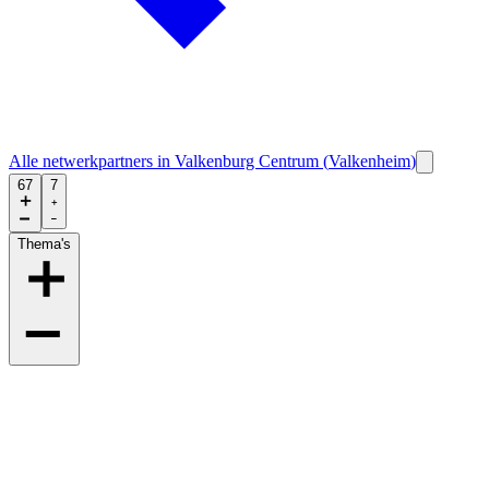
Alle netwerkpartners in
Valkenburg Centrum
(
Valkenheim
)
67
7
Thema's