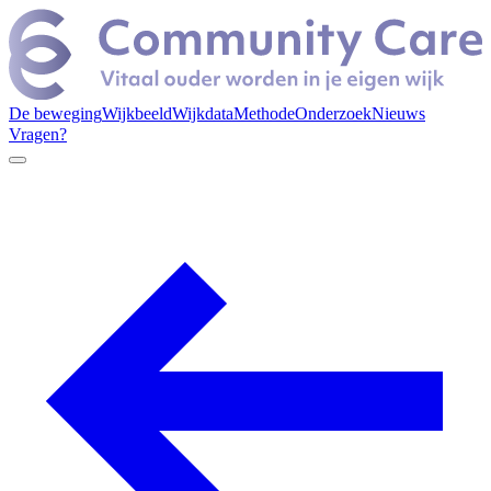
De beweging
Wijkbeeld
Wijkdata
Methode
Onderzoek
Nieuws
Vragen?