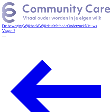
De beweging
Wijkbeeld
Wijkdata
Methode
Onderzoek
Nieuws
Vragen?