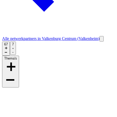
Alle netwerkpartners in
Valkenburg Centrum
(
Valkenheim
)
67
7
Thema's