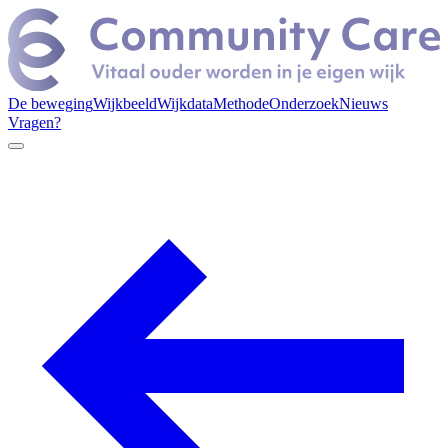
De beweging
Wijkbeeld
Wijkdata
Methode
Onderzoek
Nieuws
Vragen?