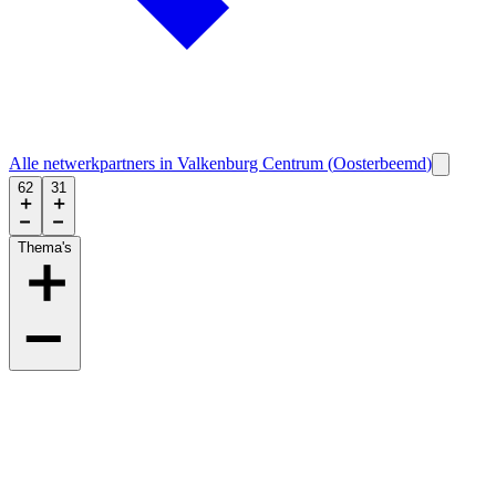
Alle netwerkpartners in
Valkenburg Centrum
(
Oosterbeemd
)
62
31
Thema's