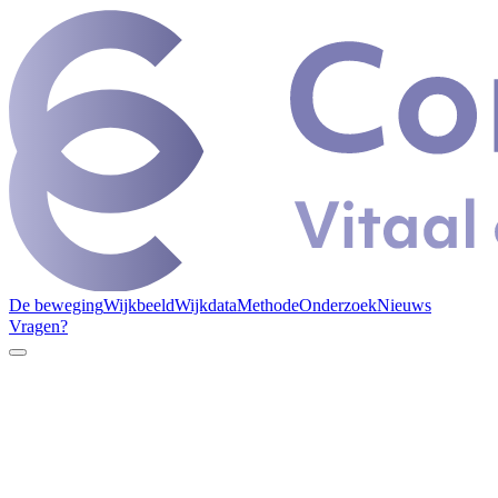
De beweging
Wijkbeeld
Wijkdata
Methode
Onderzoek
Nieuws
Vragen?