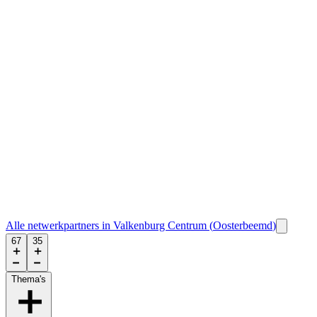
Alle netwerkpartners in
Valkenburg Centrum
(
Oosterbeemd
)
67
35
Thema's