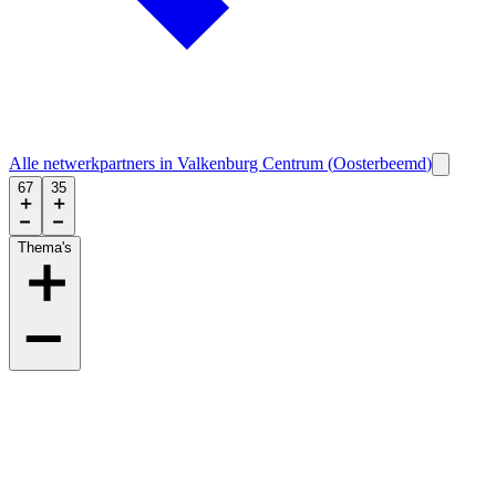
Alle netwerkpartners in
Valkenburg Centrum
(
Oosterbeemd
)
67
35
Thema's