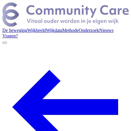
De beweging
Wijkbeeld
Wijkdata
Methode
Onderzoek
Nieuws
Vragen?